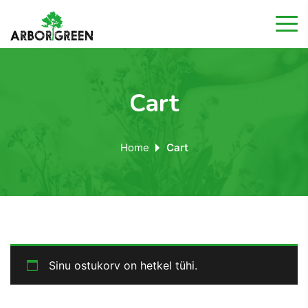
Cart
Home
Cart
Sinu ostukorv on hetkel tühi.