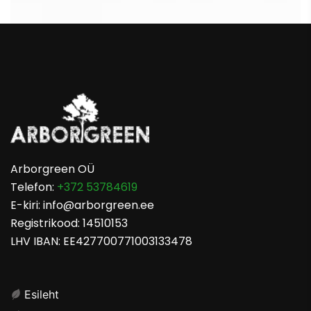
Arborgreen OÜ
Telefon:
+372 53784619
E-kiri: info@arborgreen.ee
Registrikood: 14510153
LHV IBAN: EE427700771003133478
Esileht