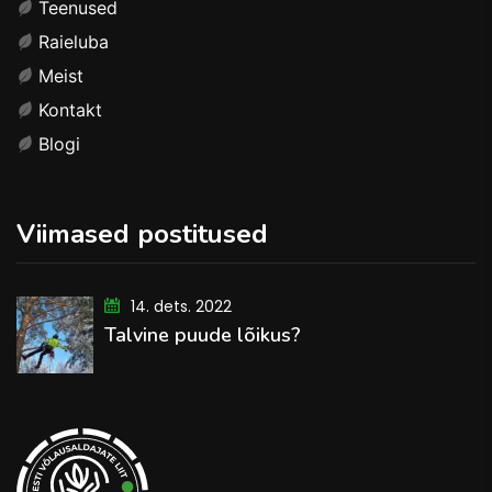
Teenused
Raieluba
Meist
Kontakt
Blogi
Viimased postitused
14. dets. 2022
Talvine puude lõikus?