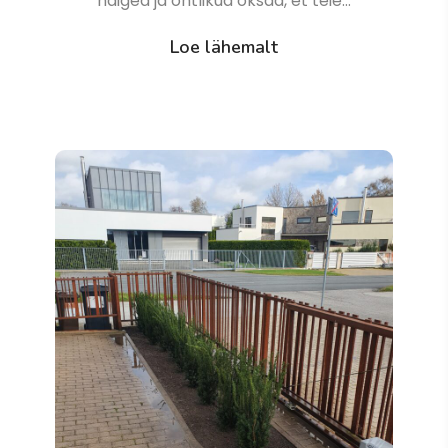
haiged ja ohtlikud oksad, et teie…
Loe lähemalt