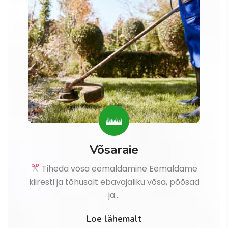
Võsaraie
Tiheda võsa eemaldamine Eemaldame
kiiresti ja tõhusalt ebavajaliku võsa, põõsad
ja…
Loe lähemalt